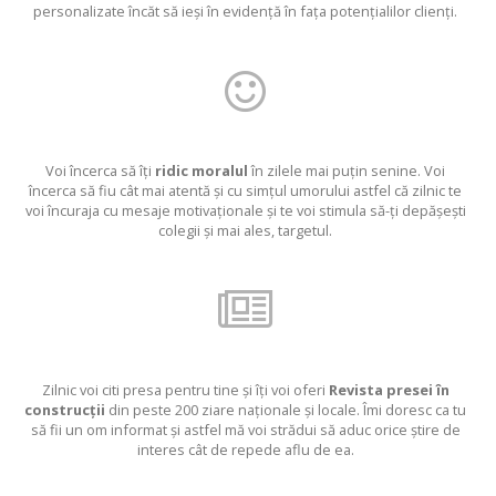
personalizate încăt să ieși în evidență în fața potențialilor clienți.
Voi încerca să îți
ridic moralul
în zilele mai puțin senine. Voi
încerca să fiu cât mai atentă și cu simțul umorului astfel că zilnic te
voi încuraja cu mesaje motivaționale și te voi stimula să-ți depășești
colegii și mai ales, targetul.
Zilnic voi citi presa pentru tine și îți voi oferi
Revista presei în
construcții
din peste 200 ziare naționale și locale. Îmi doresc ca tu
să fii un om informat și astfel mă voi strădui să aduc orice știre de
interes cât de repede aflu de ea.