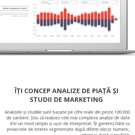
ÎȚI CONCEP ANALIZE DE PIAȚĂ ȘI
STUDII DE MARKETING
Analizele și studiile sunt bazate pe cifre reale din peste 100.000
de șantiere. Știu să realizez cele mai complexe analize de date
într-un mod simplu și ușor de interpretat. Îți generez hărți cu
proiectele de interes segmentate după diferiți idecși: numeric,
valoric și după suprafață.