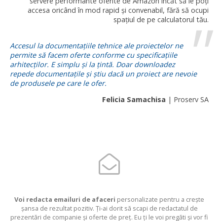
servere performante oferite de Amazon încăt să le poți
accesa oricând în mod rapid și convenabil, fără să ocupi
spațiul de pe calculatorul tău.
Accesul la documentațiile tehnice ale proiectelor ne
permite să facem oferte conforme cu specificațiile
arhitecților. E simplu și la țintă. Doar downloadez
repede documentațile și știu dacă un proiect are nevoie
de produsele pe care le ofer.
Felicia Samachisa
| Proserv SA
Voi redacta emailuri de afaceri
personalizate pentru a crește
șansa de rezultat pozitiv. Ți-ai dorit să scapi de redactatul de
prezentări de companie și oferte de preț. Eu ți le voi pregăti și vor fi