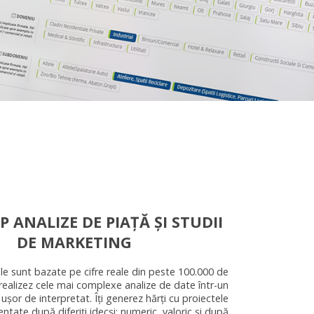
P ANALIZE DE PIAȚĂ ȘI STUDII
DE MARKETING
iile sunt bazate pe cifre reale din peste 100.000 de
 realizez cele mai complexe analize de date într-un
ușor de interpretat. Îți generez hărți cu proiectele
tate după diferiți idecși: numeric, valoric și după