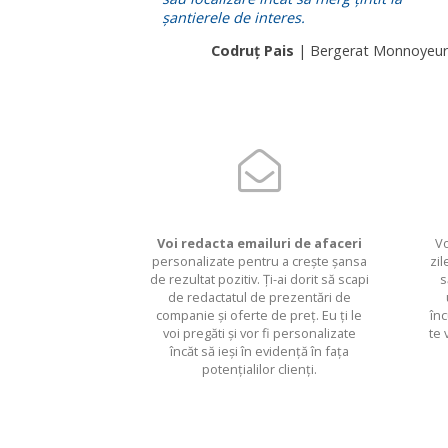
șantierele de interes.
Codruț Pais
| Bergerat Monnoyeur
Voi redacta emailuri de afaceri
Vo
personalizate pentru a crește șansa
zil
de rezultat pozitiv. Ți-ai dorit să scapi
s
de redactatul de prezentări de
companie și oferte de preț. Eu ți le
înc
voi pregăti și vor fi personalizate
te 
încăt să ieși în evidență în fața
potențialilor clienți.