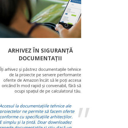
ARHIVEZ ÎN SIGURANȚĂ
DOCUMENTAȚII
Îți arhivez și păstrez documentațiile tehnice
de la proiecte pe servere performante
oferite de Amazon încăt să le poți accesa
oricând în mod rapid și convenabil, fără să
ocupi spațiul de pe calculatorul tău.
Accesul la documentațiile tehnice ale
proiectelor ne permite să facem oferte
conforme cu specificațiile arhitecților.
E simplu și la țintă. Doar downloadez
repede documentațile și știu dacă un