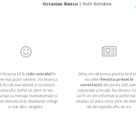
Octavian Iliescu
| Roth România
i încerca să îți
ridic moralul
în
Zilnic voi citi presa pentru tine și 
ele mai puțin senine. Voi încerca
voi oferi
Revista presei în
ă fiu cât mai atentă și cu simțul
construcții
din peste 200 ziar
umorului astfel că zilnic te voi
naționale și locale. Îmi doresc ca
uraja cu mesaje motivaționale și
să fii un om informat și astfel mă
voi stimula să-ți depășești colegii
strădui să aduc orice știre de int
și mai ales, targetul.
cât de repede aflu de ea.