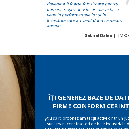
dovedit a fi foarte folositoare pentru
oamenii noștri de vânzări. Iar asta se
vede în performanțele lor și în
încasările care au venit dupa ce ne-am
abonat.
Gabriel Dalea
| BMRO
ÎȚI GENEREZ BAZE DE DATE
FIRME CONFORM CERINȚ
Știu să îți ordonez arhitecții activi dintr-un ju
sunt marii constructori de hale industriale 