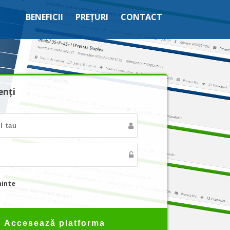
BENEFICII
PREȚURI
CONTACT
enți
minte
Accesează platforma