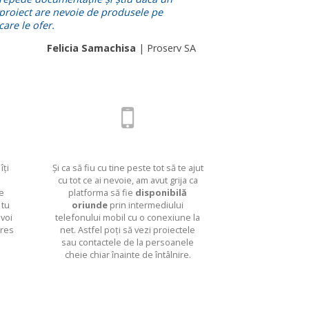
proiect are nevoie de produsele pe
care le ofer.
Felicia Samachisa
| Proserv SA
îți
Și ca să fiu cu tine peste tot să te ajut
cu tot ce ai nevoie, am avut grija ca
e
platforma să fie
disponibilă
 tu
oriunde
prin intermediului
 voi
telefonului mobil cu o conexiune la
eres
net. Astfel poți să vezi proiectele
sau contactele de la persoanele
cheie chiar înainte de întâlnire.