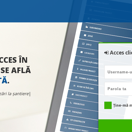
Acces cli
CCES ÎN
 SE AFLĂ
TĂ
.
zări la șantiere.
Ține-mă 