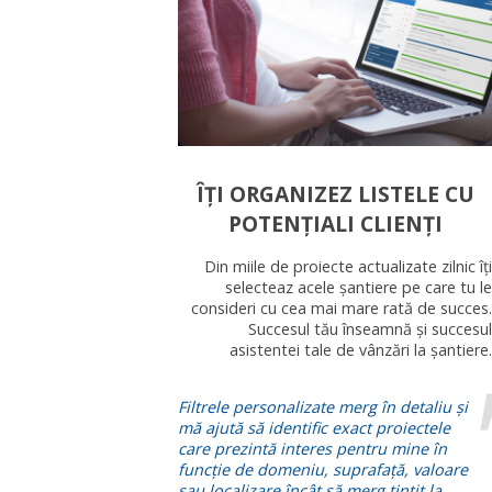
ÎȚI ORGANIZEZ LISTELE CU
POTENȚIALI CLIENȚI
Din miile de proiecte actualizate zilnic îți
selecteaz acele șantiere pe care tu le
consideri cu cea mai mare rată de succes.
Succesul tău înseamnă și succesul
asistentei tale de vânzări la șantiere.
Filtrele personalizate merg în detaliu și
mă ajută să identific exact proiectele
care prezintă interes pentru mine în
funcție de domeniu, suprafață, valoare
sau localizare încât să merg țintit la