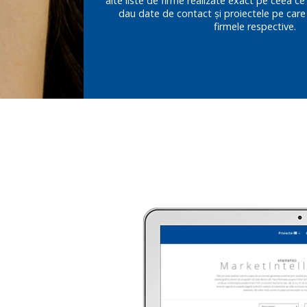
alte liste de firme realizate exact pe ceea ce îț
dau date de contact și proiectele pe care
firmele respective.