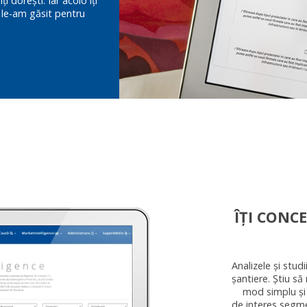
i dorești. Iar acolo îți
 le-am găsit pentru
ÎȚI CONCE
Analizele și stud
șantiere. Știu să
mod simplu și 
de interes segmen