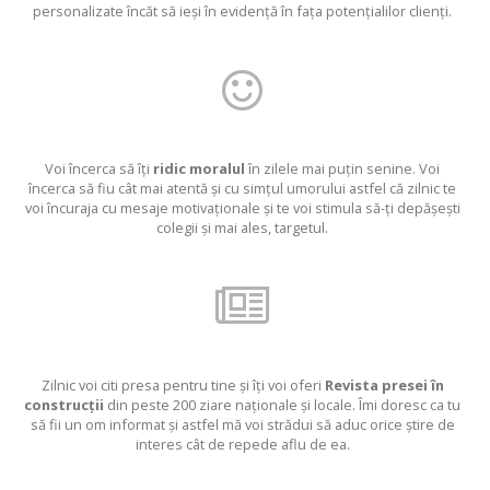
personalizate încăt să ieși în evidență în fața potențialilor clienți.
Voi încerca să îți
ridic moralul
în zilele mai puțin senine. Voi
încerca să fiu cât mai atentă și cu simțul umorului astfel că zilnic te
voi încuraja cu mesaje motivaționale și te voi stimula să-ți depășești
colegii și mai ales, targetul.
Zilnic voi citi presa pentru tine și îți voi oferi
Revista presei în
construcții
din peste 200 ziare naționale și locale. Îmi doresc ca tu
să fii un om informat și astfel mă voi strădui să aduc orice știre de
interes cât de repede aflu de ea.