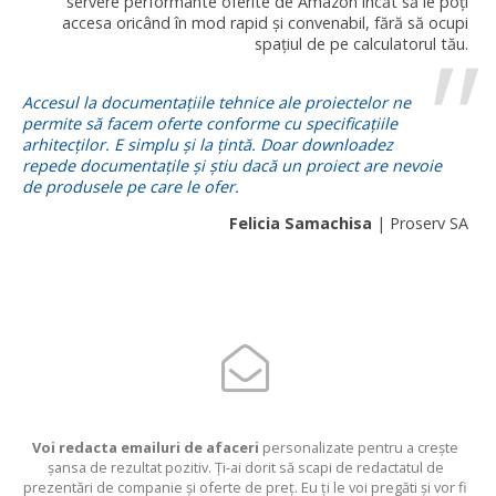
servere performante oferite de Amazon încăt să le poți
accesa oricând în mod rapid și convenabil, fără să ocupi
spațiul de pe calculatorul tău.
Accesul la documentațiile tehnice ale proiectelor ne
permite să facem oferte conforme cu specificațiile
arhitecților. E simplu și la țintă. Doar downloadez
repede documentațile și știu dacă un proiect are nevoie
de produsele pe care le ofer.
Felicia Samachisa
| Proserv SA
Voi redacta emailuri de afaceri
personalizate pentru a crește
șansa de rezultat pozitiv. Ți-ai dorit să scapi de redactatul de
prezentări de companie și oferte de preț. Eu ți le voi pregăti și vor fi