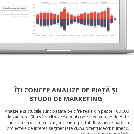
ÎȚI CONCEP ANALIZE DE PIAȚĂ ȘI
STUDII DE MARKETING
Analizele și studiile sunt bazate pe cifre reale din peste 100.000
de șantiere. Știu să realizez cele mai complexe analize de date
într-un mod simplu și ușor de interpretat. Îți generez hărți cu
proiectele de interes segmentate după diferiți idecși: numeric,
valoric și după suprafață.