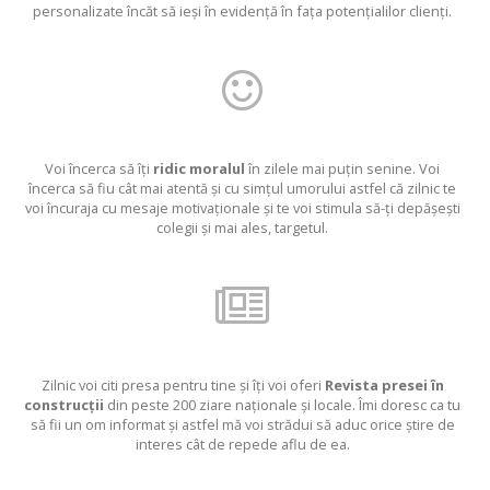
personalizate încăt să ieși în evidență în fața potențialilor clienți.
Voi încerca să îți
ridic moralul
în zilele mai puțin senine. Voi
încerca să fiu cât mai atentă și cu simțul umorului astfel că zilnic te
voi încuraja cu mesaje motivaționale și te voi stimula să-ți depășești
colegii și mai ales, targetul.
Zilnic voi citi presa pentru tine și îți voi oferi
Revista presei în
construcții
din peste 200 ziare naționale și locale. Îmi doresc ca tu
să fii un om informat și astfel mă voi strădui să aduc orice știre de
interes cât de repede aflu de ea.