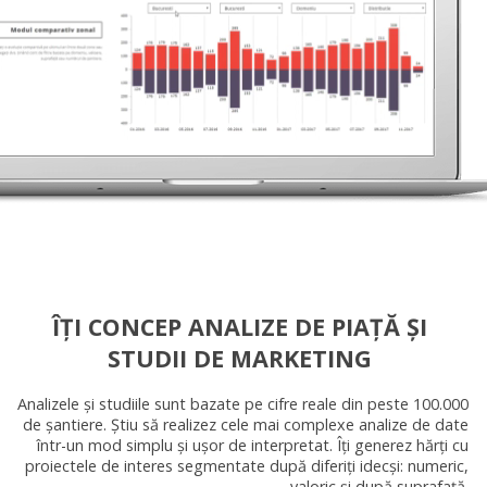
ÎȚI CONCEP ANALIZE DE PIAȚĂ ȘI
STUDII DE MARKETING
Analizele și studiile sunt bazate pe cifre reale din peste 100.000
de șantiere. Știu să realizez cele mai complexe analize de date
într-un mod simplu și ușor de interpretat. Îți generez hărți cu
proiectele de interes segmentate după diferiți idecși: numeric,
valoric și după suprafață.