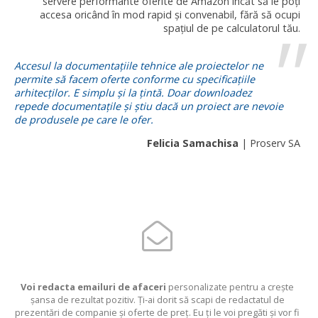
servere performante oferite de Amazon încăt să le poți
accesa oricând în mod rapid și convenabil, fără să ocupi
spațiul de pe calculatorul tău.
Accesul la documentațiile tehnice ale proiectelor ne
permite să facem oferte conforme cu specificațiile
arhitecților. E simplu și la țintă. Doar downloadez
repede documentațile și știu dacă un proiect are nevoie
de produsele pe care le ofer.
Felicia Samachisa
| Proserv SA
Voi redacta emailuri de afaceri
personalizate pentru a crește
șansa de rezultat pozitiv. Ți-ai dorit să scapi de redactatul de
prezentări de companie și oferte de preț. Eu ți le voi pregăti și vor fi