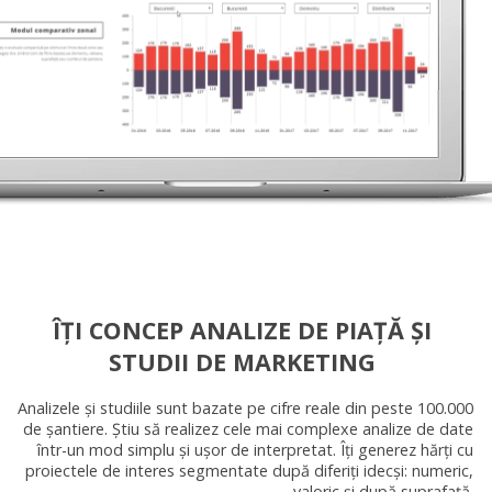
ÎȚI CONCEP ANALIZE DE PIAȚĂ ȘI
STUDII DE MARKETING
Analizele și studiile sunt bazate pe cifre reale din peste 100.000
de șantiere. Știu să realizez cele mai complexe analize de date
într-un mod simplu și ușor de interpretat. Îți generez hărți cu
proiectele de interes segmentate după diferiți idecși: numeric,
valoric și după suprafață.