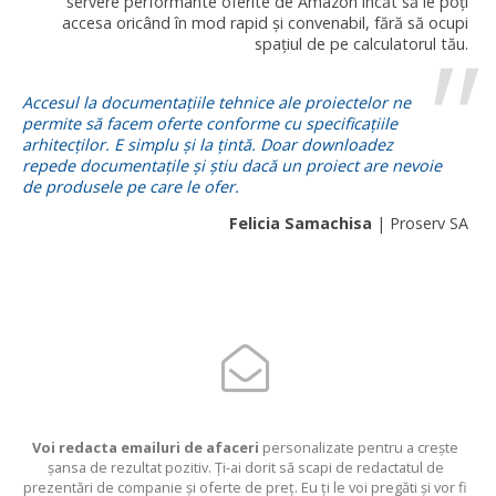
servere performante oferite de Amazon încăt să le poți
accesa oricând în mod rapid și convenabil, fără să ocupi
spațiul de pe calculatorul tău.
Accesul la documentațiile tehnice ale proiectelor ne
permite să facem oferte conforme cu specificațiile
arhitecților. E simplu și la țintă. Doar downloadez
repede documentațile și știu dacă un proiect are nevoie
de produsele pe care le ofer.
Felicia Samachisa
| Proserv SA
Voi redacta emailuri de afaceri
personalizate pentru a crește
șansa de rezultat pozitiv. Ți-ai dorit să scapi de redactatul de
prezentări de companie și oferte de preț. Eu ți le voi pregăti și vor fi