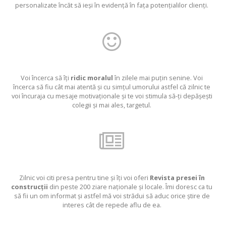
personalizate încăt să ieși în evidență în fața potențialilor clienți.
Voi încerca să îți
ridic moralul
în zilele mai puțin senine. Voi
încerca să fiu cât mai atentă și cu simțul umorului astfel că zilnic te
voi încuraja cu mesaje motivaționale și te voi stimula să-ți depășești
colegii și mai ales, targetul.
Zilnic voi citi presa pentru tine și îți voi oferi
Revista presei în
construcții
din peste 200 ziare naționale și locale. Îmi doresc ca tu
să fii un om informat și astfel mă voi strădui să aduc orice știre de
interes cât de repede aflu de ea.