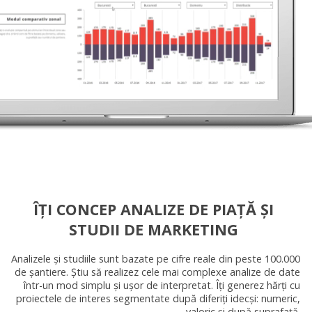
ÎȚI CONCEP ANALIZE DE PIAȚĂ ȘI
STUDII DE MARKETING
Analizele și studiile sunt bazate pe cifre reale din peste 100.000
de șantiere. Știu să realizez cele mai complexe analize de date
într-un mod simplu și ușor de interpretat. Îți generez hărți cu
proiectele de interes segmentate după diferiți idecși: numeric,
valoric și după suprafață.